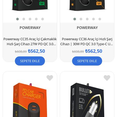
POWERWAY
POWERWAY
Powerway CC35 Araç İçi Çakmaklık
Powerway CC36 Araç İçi Hızlı Şarj
Hızlı Şarj Cihazı 27W PD QC 3.0
Cihazı | 30W PD QC 3.0 Type-C USB
Type-C USB Çıkışlı + Lightning
Çıkışlı + Type-C Şarj Kablosu
₺562,50
₺562,50
₺608,89
₺608,89
Kablo
SEPETE EKLE
SEPETE EKLE