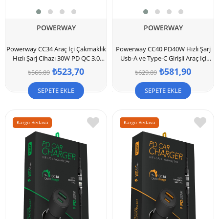
POWERWAY
POWERWAY
Powerway CC34 Araç İçi Çakmaklık
Powerway CC40 PD40W Hızlı Şarj
Hızlı Şarj Cihazı 30W PD QC 3.0
Usb-A ve Type-C Girişli Araç Içi
Type-C - Usb
Çakmaklık Şarj Adaptörü
₺523,70
₺581,90
₺566,89
₺629,89
SEPETE EKLE
SEPETE EKLE
Kargo Bedava
Kargo Bedava