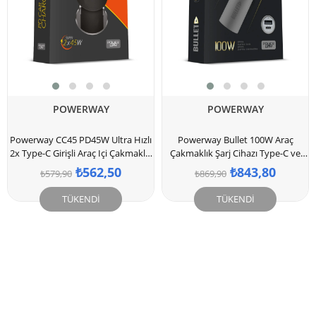
POWERWAY
POWERWAY
Powerway CC45 PD45W Ultra Hızlı
Powerway Bullet 100W Araç
2x Type-C Girişli Araç Içi Çakmaklık
Çakmaklık Şarj Cihazı Type-C ve
Şarj Adaptörü
Usb Çıkışlı Profesyonel Turbo Hızlı
₺562,50
₺843,80
₺579,90
₺869,90
Şarj
TÜKENDI
TÜKENDI