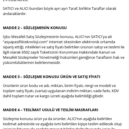
SATICI ve ALICI bundan böyle ayrı ayrı Taraf, birlikte Taraflar olarak
anılacaklardır.
MADDE 2 – SÖZLEŞMENİN KONUSU
İşbu Mesafeli Satış Sözleşmesinin konusu, ALICI'nın SATICI'ya ait
“asyapasifikteknoloji.com” internet sitesinden elektronik ortamda
sipariş ettiği, nitelikleri ve satış fiyatı belirtilen ürünün satışı ve teslimi ile
ilgili olarak 6502 sayılı Tüketicinin Korunması Hakkındaki Kanun ve
Mesafeli Sözleşmeler Yönetmeliği hükümleri gereğince Tarafların hak ve
yükümlülüklerinin belirlenmesidir.
MADDE 3 – SÖZLEŞME KONUSU ÜRÜN VE SATIŞ FİYATI
Ürünlerin ürün kodu ve adı, miktarı, birim fiyatı, rengi ve modeli ve
toplam satış fiyatı, (varsa) uygulanan indirim miktarı, vade farkı, KDV
dahil toplam tutar ve kargo ücreti aşağıda belirtildiği gibidir.
MADDE 4 – TESLİMAT USULÜ VE TESLİM MASRAFLARI
Sözleşme konusu ürün ya da ürünler, ALICI’nın aşağıda belirtilen
teslimat adresinde ve aşağıda ismi belirtilen kişiye teslim edilecek olup