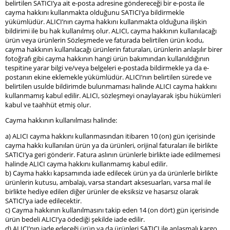
belirtilen SATICI’ya ait e-posta adresine göndereceği bir e-posta ile
cayma hakkını kullanmakta olduğunu SATICI’ya bildirmekle
yükümlüdür. ALICI’nın cayma hakkını kullanmakta olduğuna ilişkin
bildirimi ile bu hak kullanılmış olur. ALICI, cayma hakkının kullanılacağı
ürün veya ürünlerin Sözleşmede ve faturada belirtilen ürün kodu,
cayma hakkının kullanılacağı ürünlerin faturaları, ürünlerin anlaşılır birer
fotoğrafı gibi cayma hakkının hangi ürün bakımından kullanıldığının
tespitine yarar bilgi ve/veya belgeleri e-postada bildirmekle ya da e-
postanın ekine eklemekle yükümlüdür. ALICI’nın belirtilen sürede ve
belirtilen usulde bildirimde bulunmaması halinde ALICI cayma hakkını
kullanmamış kabul edilir. ALICI, sözleşmeyi onaylayarak işbu hükümleri
kabul ve taahhüt etmiş olur.
Cayma hakkının kullanılması halinde:
a) ALICI cayma hakkını kullanmasından itibaren 10 (on) gün içerisinde
cayma hakkı kullanılan ürün ya da ürünleri, orijinal faturaları ile birlikte
SATICI’ya geri gönderir. Fatura aslının ürünlerle birlikte iade edilmemesi
halinde ALICI cayma hakkını kullanmamış kabul edilir.
b) Cayma hakkı kapsamında iade edilecek ürün ya da ürünlerle birlikte
ürünlerin kutusu, ambalajı, varsa standart aksesuarları, varsa mal ile
birlikte hediye edilen diğer ürünler de eksiksiz ve hasarsız olarak
SATICI’ya iade edilecektir.
c) Cayma hakkının kullanılmasını takip eden 14 (on dört) gün içerisinde
ürün bedeli ALICI’ya ödediği şekilde iade edilir.
d) ALICI’nın iade edeceği ürün ya da ürünleri SATICI ile anlaşmalı kargo