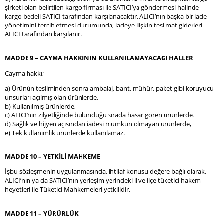
şirketi olan belirtilen kargo firması ile SATICI’ya göndermesi halinde
kargo bedeli SATICI tarafından karşılanacaktır. ALICI’nın başka bir iade
yönetimini tercih etmesi durumunda, iadeye ilişkin teslimat giderleri
ALICI tarafından karşılanır.
MADDE 9 – CAYMA HAKKININ KULLANILAMAYACAĞI HALLER
Cayma hakkı;
a) Ürünün tesliminden sonra ambalaj, bant, mühür, paket gibi koruyucu
unsurları açılmış olan ürünlerde,
b) Kullanılmış ürünlerde,
c) ALICI’nın zilyetliğinde bulunduğu sırada hasar gören ürünlerde,
d) Sağlık ve hijyen açısından iadesi mümkün olmayan ürünlerde,
e) Tek kullanımlık ürünlerde kullanılamaz.
MADDE 10 – YETKİLİ MAHKEME
İşbu sözleşmenin uygulanmasında, ihtilaf konusu değere bağlı olarak,
ALICI’nın ya da SATICI’nın yerleşim yerindeki il ve ilçe tüketici hakem
heyetleri ile Tüketici Mahkemeleri yetkilidir.
MADDE 11 – YÜRÜRLÜK