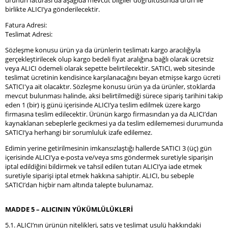
ürünün faturası da aşağıda mevcut bilgiler doğrultusunda ürün ile
birlikte ALICI’ya gönderilecektir.
Fatura Adresi:
Teslimat Adresi:
Sözleşme konusu ürün ya da ürünlerin teslimatı kargo aracılığıyla
gerçekleştirilecek olup kargo bedeli fiyat aralığına bağlı olarak ücretsiz
veya ALICI ödemeli olarak sepette belirtilecektir. SATICI, web sitesinde
teslimat ücretinin kendisince karşılanacağını beyan etmişse kargo ücreti
SATICI'ya ait olacaktır. Sözleşme konusu ürün ya da ürünler, stoklarda
mevcut bulunması halinde, aksi belirtilmediği sürece sipariş tarihini takip
eden 1 (bir) iş günü içerisinde ALICI’ya teslim edilmek üzere kargo
firmasına teslim edilecektir. Ürünün kargo firmasından ya da ALICI’dan
kaynaklanan sebeplerle gecikmesi ya da teslim edilememesi durumunda
SATICI’ya herhangi bir sorumluluk izafe edilemez.
Edimin yerine getirilmesinin imkansızlaştığı hallerde SATICI 3 (üç) gün
içerisinde ALICI’ya e-posta ve/veya sms göndermek suretiyle siparişin
iptal edildiğini bildirmek ve tahsil edilen tutarı ALICI’ya iade etmek
suretiyle siparişi iptal etmek hakkına sahiptir. ALICI, bu sebeple
SATICI’dan hiçbir nam altında talepte bulunamaz.
MADDE 5 – ALICININ YÜKÜMLÜLÜKLERİ
5.1. ALICI’nın ürünün nitelikleri, satış ve teslimat usulü hakkındaki