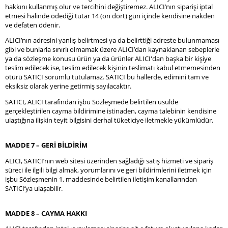
hakkını kullanmış olur ve tercihini değiştiremez. ALICI’nın siparişi iptal
etmesi halinde ödediği tutar 14 (on dört) gün içinde kendisine nakden
ve defaten ödenir.
ALICI’nın adresini yanlış belirtmesi ya da belirttiği adreste bulunmaması
gibi ve bunlarla sınırlı olmamak üzere ALICI’dan kaynaklanan sebeplerle
ya da sözleşme konusu ürün ya da ürünler ALICI'dan başka bir kişiye
teslim edilecek ise, teslim edilecek kişinin teslimatı kabul etmemesinden
ötürü SATICI sorumlu tutulamaz. SATICI bu hallerde, edimini tam ve
eksiksiz olarak yerine getirmiş sayılacaktır.
SATICI, ALICI tarafından işbu Sözleşmede belirtilen usulde
gerçekleştirilen cayma bildirimine istinaden, cayma talebinin kendisine
ulaştığına ilişkin teyit bilgisini derhal tüketiciye iletmekle yükümlüdür.
MADDE 7 – GERİ BİLDİRİM
ALICI, SATICI’nın web sitesi üzerinden sağladığı satış hizmeti ve sipariş
süreci ile ilgili bilgi almak, yorumlarını ve geri bildirimlerini iletmek için
işbu Sözleşmenin 1. maddesinde belirtilen iletişim kanallarından
SATICI’ya ulaşabilir.
MADDE 8 – CAYMA HAKKI