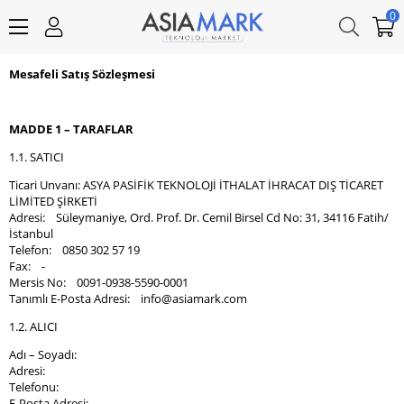
0
Mesafeli Satış Sözleşmesi
MADDE 1 – TARAFLAR
1.1. SATICI
Ticari Unvanı: ASYA PASİFİK TEKNOLOJİ İTHALAT İHRACAT DIŞ TİCARET
LİMİTED ŞİRKETİ
Adresi: Süleymaniye, Ord. Prof. Dr. Cemil Birsel Cd No: 31, 34116 Fatih/
İstanbul
Telefon: 0850 302 57 19
Fax: -
Mersis No: 0091-0938-5590-0001
Tanımlı E-Posta Adresi:
info@asiamark.com
1.2. ALICI
Adı – Soyadı:
Adresi:
Telefonu:
E-Posta Adresi: