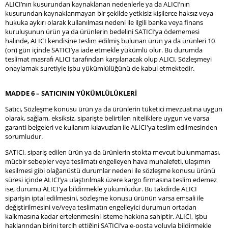
ALICI’nın kusurundan kaynaklanan nedenlerle ya da ALICI’nın
kusurundan kaynaklanmayan bir şekilde yetkisiz kişilerce haksız veya
hukuka aykırı olarak kullanılması nedeni ile ilgili banka veya finans
kuruluşunun ürün ya da ürünlerin bedelini SATICI’ya ödememesi
halinde, ALICI kendisine teslim edilmiş bulunan ürün ya da ürünleri 10
(on) gün içinde SATICI’ya iade etmekle yükümlü olur. Bu durumda
teslimat masrafı ALICI tarafından karşılanacak olup ALICI, Sözleşmeyi
onaylamak suretiyle işbu yükümlülüğünü de kabul etmektedir.
MADDE 6 – SATICININ YÜKÜMLÜLÜKLERİ
Satıcı, Sözleşme konusu ürün ya da ürünlerin tüketici mevzuatına uygun
olarak, sağlam, eksiksiz, siparişte belirtilen niteliklere uygun ve varsa
garanti belgeleri ve kullanım kılavuzları ile ALICI'ya teslim edilmesinden
sorumludur.
SATICI, sipariş edilen ürün ya da ürünlerin stokta mevcut bulunmaması,
mücbir sebepler veya teslimatı engelleyen hava muhalefeti, ulaşımın
kesilmesi gibi olağanüstü durumlar nedeni ile sözleşme konusu ürünü
süresi içinde ALICI’ya ulaştırılmak üzere kargo firmasına teslim edemez
ise, durumu ALICI'ya bildirmekle yükümlüdür. Bu takdirde ALICI
siparişin iptal edilmesini, sözleşme konusu ürünün varsa emsali ile
değiştirilmesini ve/veya teslimatın engelleyici durumun ortadan
kalkmasına kadar ertelenmesini isteme hakkına sahiptir. ALICI, işbu
haklarından birini tercih ettiğini SATICI’ya e-posta yoluyla bildirmekle