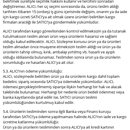
belirtmek suretiyle seçimlik hakkını kullanır ve tercihini sonradan
değiştiremez. ALICI, her üç seçimi sonrasında da, ürünü teslim aldığı
tarihten itibaren 15 (onbeş) iş günü içerisinde değişim, onarım ya da iade
için kargo ücreti SATICI’ya ait olmak üzere ürünleri belirtilen kargo
firmaları aracılığı ile SATICI’ya göndermekle yükümlüdür.
ALICI tarafından kargo görevlisinden kontrol edilmeksizin ya da tutanak
tutulmaksızın teslim alınan ürün veya ürünlerin hasarsız ve sağlam
olduğu kabul edilecektir. ALICI, Sözleşme konusu ürün ya da ürünleri
teslim almadan önce muayene etmeksizin teslim aldığı ve ürün ya da
ürünlerin tahrip olmuş, kırık, ambalajı yırtılmış vb. hasarlı ve ayıplı
olduğu iddiasında bulunamaz. Teslimden sonra ürün ya da ürünlerin
sorumluluğu ve hasarları ALICI'ya ait olur.
5.3. ALICI’nın ödeme yükümlülüğü:
ALICI, sözleşmede belirtilen ürün ya da ürünlerin kargo dahil toplam
bedelini, sipariş sırasında SATICI’ya ödemekle yükümlüdür. ALICI,
ödemesi gerçekleştirilmemiş siparişe ilişkin herhangi bir hak ve alacak
talebinde bulunamaz. Herhangi bir nedenle ürün bedeli ödenmez veya
banka kayıtlarında iptal edilir ise, SATICI ürünün teslimi
yükümlülüğünden kurtulmuş kabul edilir.
5.4. Ürünlerin tesliminden sonra ilgili Banka veya Finans kuruşu
tarafından SATICI’ya ödeme yapılmaması halinde ALICI’nın iade ve kargo
ücretine katlanma yükümlülüğü:
Ürün ya da ürünlerin tesliminden sonra ALICI’ya ait kredi kartının