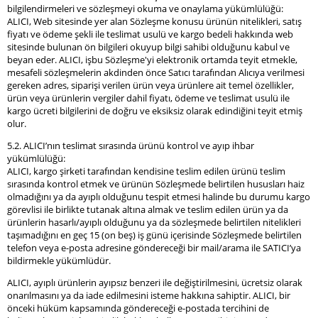
bilgilendirmeleri ve sözleşmeyi okuma ve onaylama yükümlülüğü:
ALICI, Web sitesinde yer alan Sözleşme konusu ürünün nitelikleri, satış
fiyatı ve ödeme şekli ile teslimat usulü ve kargo bedeli hakkında web
sitesinde bulunan ön bilgileri okuyup bilgi sahibi olduğunu kabul ve
beyan eder. ALICI, işbu Sözleşme'yi elektronik ortamda teyit etmekle,
mesafeli sözleşmelerin akdinden önce Satıcı tarafından Alıcıya verilmesi
gereken adres, siparişi verilen ürün veya ürünlere ait temel özellikler,
ürün veya ürünlerin vergiler dahil fiyatı, ödeme ve teslimat usulü ile
kargo ücreti bilgilerini de doğru ve eksiksiz olarak edindiğini teyit etmiş
olur.
5.2. ALICI’nın teslimat sırasında ürünü kontrol ve ayıp ihbar
yükümlülüğü:
ALICI, kargo şirketi tarafından kendisine teslim edilen ürünü teslim
sırasında kontrol etmek ve ürünün Sözleşmede belirtilen hususları haiz
olmadığını ya da ayıplı olduğunu tespit etmesi halinde bu durumu kargo
görevlisi ile birlikte tutanak altına almak ve teslim edilen ürün ya da
ürünlerin hasarlı/ayıplı olduğunu ya da sözleşmede belirtilen nitelikleri
taşımadığını en geç 15 (on beş) iş günü içerisinde Sözleşmede belirtilen
telefon veya e-posta adresine göndereceği bir mail/arama ile SATICI’ya
bildirmekle yükümlüdür.
ALICI, ayıplı ürünlerin ayıpsız benzeri ile değiştirilmesini, ücretsiz olarak
onarılmasını ya da iade edilmesini isteme hakkına sahiptir. ALICI, bir
önceki hüküm kapsamında göndereceği e-postada tercihini de