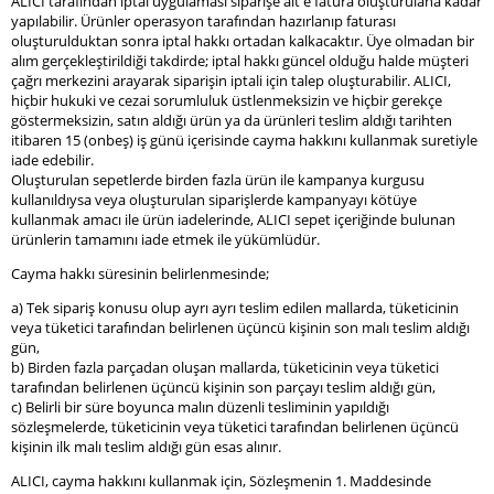
ALICI tarafından iptal uygulaması siparişe ait e fatura oluşturulana kadar
yapılabilir. Ürünler operasyon tarafından hazırlanıp faturası
oluşturulduktan sonra iptal hakkı ortadan kalkacaktır. Üye olmadan bir
alım gerçekleştirildiği takdirde; iptal hakkı güncel olduğu halde müşteri
çağrı merkezini arayarak siparişin iptali için talep oluşturabilir. ALICI,
hiçbir hukuki ve cezai sorumluluk üstlenmeksizin ve hiçbir gerekçe
göstermeksizin, satın aldığı ürün ya da ürünleri teslim aldığı tarihten
itibaren 15 (onbeş) iş günü içerisinde cayma hakkını kullanmak suretiyle
iade edebilir.
Oluşturulan sepetlerde birden fazla ürün ile kampanya kurgusu
kullanıldıysa veya oluşturulan siparişlerde kampanyayı kötüye
kullanmak amacı ile ürün iadelerinde, ALICI sepet içeriğinde bulunan
ürünlerin tamamını iade etmek ile yükümlüdür.
Cayma hakkı süresinin belirlenmesinde;
a) Tek sipariş konusu olup ayrı ayrı teslim edilen mallarda, tüketicinin
veya tüketici tarafından belirlenen üçüncü kişinin son malı teslim aldığı
gün,
b) Birden fazla parçadan oluşan mallarda, tüketicinin veya tüketici
tarafından belirlenen üçüncü kişinin son parçayı teslim aldığı gün,
c) Belirli bir süre boyunca malın düzenli tesliminin yapıldığı
sözleşmelerde, tüketicinin veya tüketici tarafından belirlenen üçüncü
kişinin ilk malı teslim aldığı gün esas alınır.
ALICI, cayma hakkını kullanmak için, Sözleşmenin 1. Maddesinde