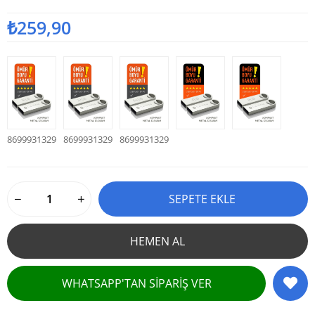
₺259,90
8699931329636
8699931329643
8699931329650
16 GB
32 GB
64 GB
WHATSAPP'TAN SIPARIŞ VER