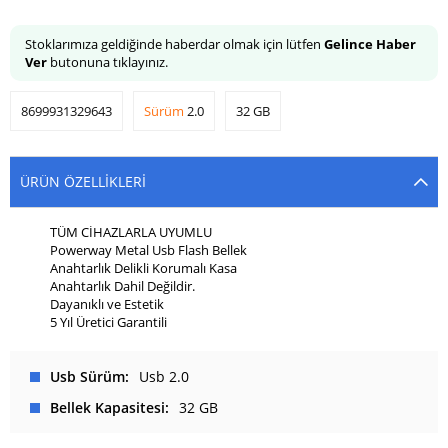
Stoklarımıza geldiğinde haberdar olmak için lütfen
Gelince Haber
Ver
butonuna tıklayınız.
8699931329643
Sürüm
2.0
32 GB
ÜRÜN ÖZELLIKLERI
TÜM CİHAZLARLA UYUMLU
Powerway Metal Usb Flash Bellek
Anahtarlık Delikli Korumalı Kasa
Anahtarlık Dahil Değildir.
Dayanıklı ve Estetik
5 Yıl Üretici Garantili
Usb Sürüm
Usb 2.0
Bellek Kapasitesi
32 GB