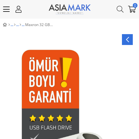
0
Maxron 32 GB Flash Bellek Metal Gövde Ömür Boyu Garantili Güvenli Usb Bellek