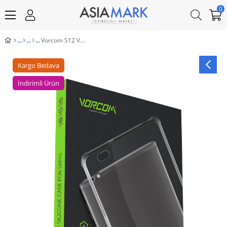
0
Vorcom S12 Ve SXPro Tablet Uyumlu Şeffaf Kılıf Tablet Koruyucu
Kargo Bedava
İndirimli Ürün