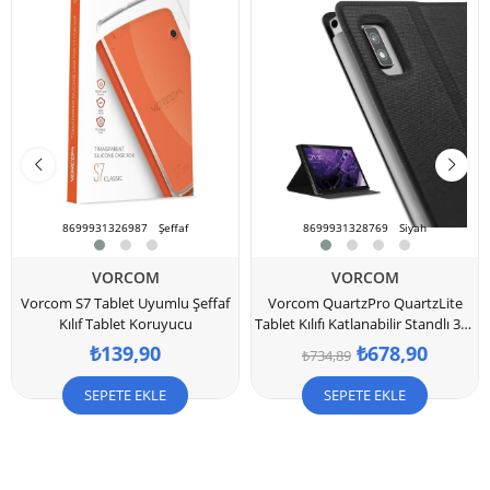
8699931326987
Şeffaf
8699931328769
Siyah
VORCOM
VORCOM
Vorcom S7 Tablet Uyumlu Şeffaf
Vorcom QuartzPro QuartzLite
Kılıf Tablet Koruyucu
Tablet Kılıfı Katlanabilir Standlı 360
Ön Arka Tam Koruma
₺139,90
₺678,90
₺734,89
SEPETE EKLE
SEPETE EKLE