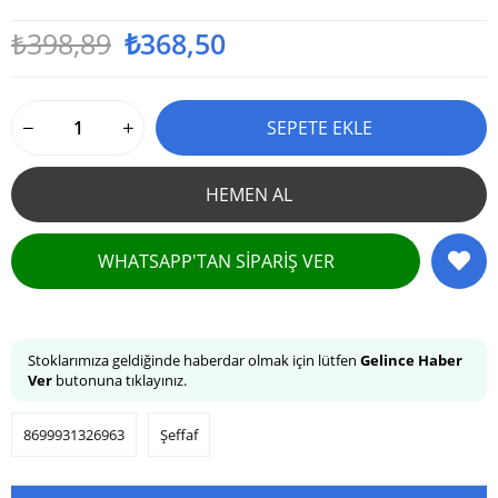
₺398,89
₺368,50
WHATSAPP'TAN SIPARIŞ VER
Stoklarımıza geldiğinde haberdar olmak için lütfen
Gelince Haber
Ver
butonuna tıklayınız.
8699931326963
Şeffaf